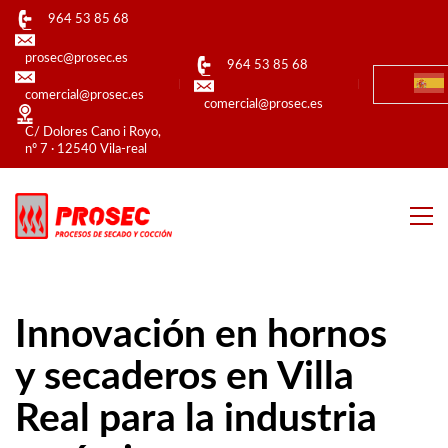
964 53 85 68
prosec@prosec.es
964 53 85 68
comercial@prosec.es
comercial@prosec.es
C/ Dolores Cano i Royo,
nº 7 · 12540 Vila-real
Innovación en hornos
y secaderos en Villa
Real para la industria