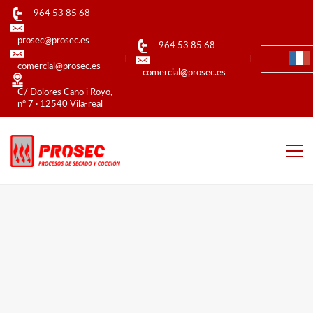
964 53 85 68
prosec@prosec.es
964 53 85 68
comercial@prosec.es
comercial@prosec.es
C/ Dolores Cano i Royo,
nº 7 · 12540 Vila-real