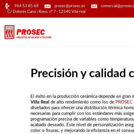
964 53 85 68
prosec@prosec.es
comercial@prosec.
C/ Dolores Cano i Royo, nº 7 · 12540 Vila-real
Precisión y calidad 
El éxito en la producción cerámica depende en gran
Villa Real
de alto rendimiento como los de
PROSEC
diseñados para ofrecer una distribución térmica homo
necesarias para cumplir con los estándares más exige
programación precisa de variables como temperatura, 
acabado deseado. Este nivel de personalización aseg
color o fisuras, y mejorando la eficiencia en el con