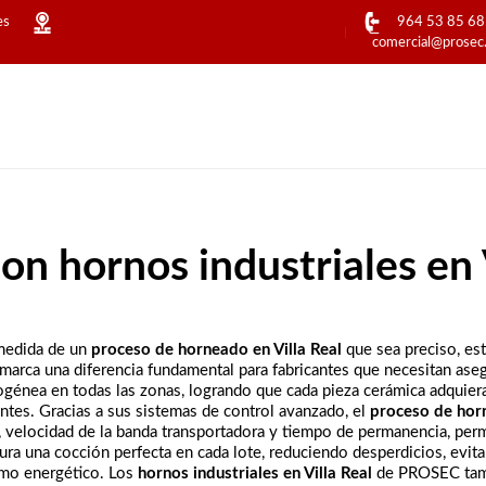
es
964 53 85 68
comercial@prosec
con hornos industriales en 
 medida de un
proceso de horneado en Villa Real
que sea preciso, est
marca una diferencia fundamental para fabricantes que necesitan aseg
génea en todas las zonas, logrando que cada pieza cerámica adquiera 
ntes. Gracias a sus sistemas de control avanzado, el
proceso de horn
velocidad de la banda transportadora y tiempo de permanencia, permi
ura una cocción perfecta en cada lote, reduciendo desperdicios, evi
sumo energético. Los
hornos industriales en Villa Real
de PROSEC tamb